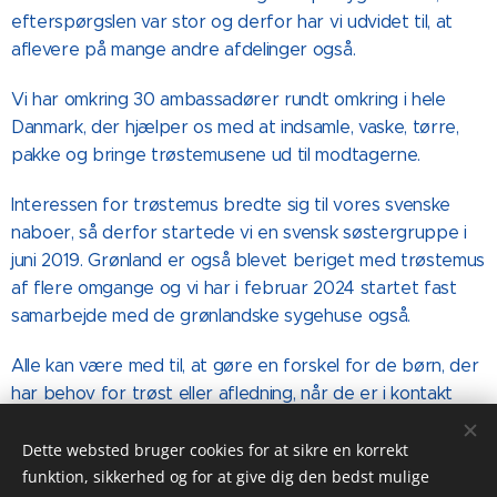
efterspørgslen var stor og derfor har vi udvidet til, at
aflevere på mange andre afdelinger også.
Vi har omkring 30 ambassadører rundt omkring i hele
Danmark, der hjælper os med at indsamle, vaske, tørre,
pakke og bringe trøstemusene ud til modtagerne.
Interessen for trøstemus bredte sig til vores svenske
naboer, så derfor startede vi en svensk søstergruppe i
juni 2019. Grønland er også blevet beriget med trøstemus
af flere omgange og vi har i februar 2024 startet fast
samarbejde med de grønlandske sygehuse også.
Alle kan være med til, at gøre en forskel for de børn, der
har behov for trøst eller afledning, når de er i kontakt
med sygehusvæsnet.
Dette websted bruger cookies for at sikre en korrekt
Efterspørgslen er stor, derfor kan vi altid bruge ekstra
funktion, sikkerhed og for at give dig den bedst mulige