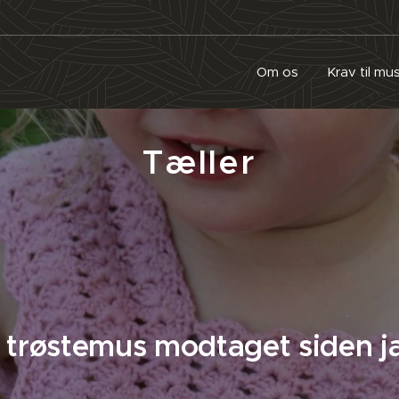
Om os
Krav til m
Tæller
 trøstemus modtaget siden j