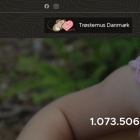
Trøstemus Danmark
1.073.506